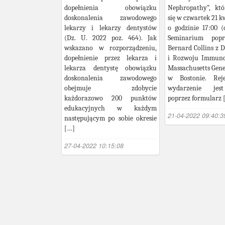
dopełnienia obowiązku
Nephropathy”, któ
doskonalenia zawodowego
się w czwartek 21 k
lekarzy i lekarzy dentystów
o godzinie 17:00 (c
(Dz. U. 2022 poz. 464). Jak
Seminarium pop
wskazano w rozporządzeniu,
Bernard Collins z 
dopełnienie przez lekarza i
i Rozwoju Immuno
lekarza dentystę obowiązku
Massachusetts Gene
doskonalenia zawodowego
w Bostonie. Reje
obejmuje zdobycie
wydarzenie jes
każdorazowo 200 punktów
poprzez formularz 
edukacyjnych w każdym
21-04-2022 09:40:3
następującym po sobie okresie
[…]
27-04-2022 10:15:08