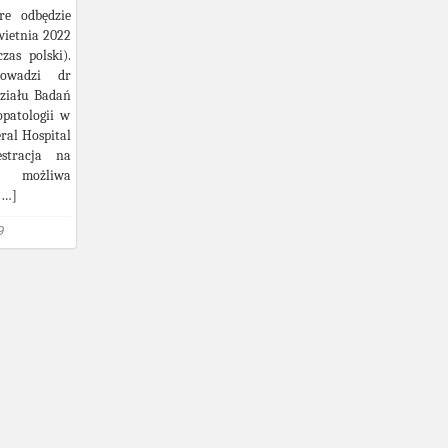
re odbędzie
wietnia 2022
zas polski).
rowadzi dr
Działu Badań
patologii w
ral Hospital
stracja na
t możliwa
[…]
9