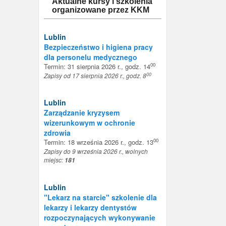
Aktualne kursy i szkolenia
organizowane przez KKM
Lublin
Bezpieczeństwo i higiena pracy
dla personelu medycznego
00
Termin: 31 sierpnia 2026 r., godz. 14
00
Zapisy od 17 sierpnia 2026 r., godz. 8
Lublin
Zarządzanie kryzysem
wizerunkowym w ochronie
zdrowia
00
Termin: 18 września 2026 r., godz. 13
Zapisy do 9 września 2026 r., wolnych
miejsc:
181
Lublin
"Lekarz na starcie" szkolenie dla
lekarzy i lekarzy dentystów
rozpoczynających wykonywanie