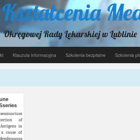
 Kształcenia Me
Okręgowej Rady Lekarskiej w Lublinie
kt
Klauzula informacyjna
Szkolenia bezpłatne
Szkolenia pł
une
Sseries
minarium
tection of
Antigens in
 a cause of
branous