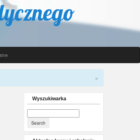
dycznego
atne
×
Wyszukiwarka