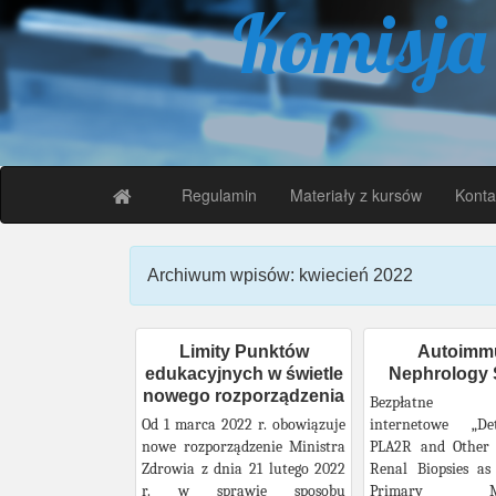
Komisja
Regulamin
Materiały z kursów
Konta
Archiwum wpisów: kwiecień 2022
Limity Punktów
Autoimm
edukacyjnych w świetle
Nephrology 
nowego rozporządzenia
Bezpłatne se
Od 1 marca 2022 r. obowiązuje
internetowe „De
nowe rozporządzenie Ministra
PLA2R and Other 
Zdrowia z dnia 21 lutego 2022
Renal Biopsies as
r. w sprawie sposobu
Primary Mem