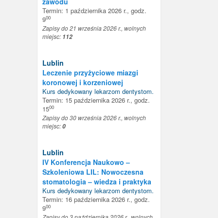
zawodu
Termin: 1 października 2026 r., godz.
00
9
Zapisy do 21 września 2026 r., wolnych
miejsc:
112
Lublin
Leczenie przyżyciowe miazgi
koronowej i korzeniowej
Kurs dedykowany
lekarzom dentystom
.
Termin: 15 października 2026 r., godz.
00
15
Zapisy do 30 września 2026 r., wolnych
miejsc:
0
Lublin
IV Konferencja Naukowo –
Szkoleniowa LIL: Nowoczesna
stomatologia – wiedza i praktyka
Kurs dedykowany
lekarzom dentystom
.
Termin: 16 października 2026 r., godz.
00
9
Zapisy do 3 października 2026 r., wolnych