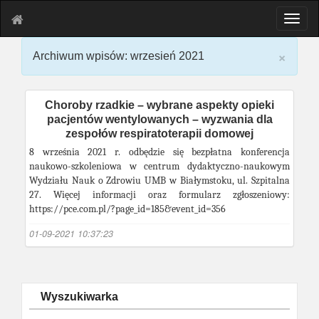
T
o
g
×
Archiwum wpisów: wrzesień 2021
g
l
e
n
Choroby rzadkie – wybrane aspekty opieki
a
pacjentów wentylowanych – wyzwania dla
v
zespołów respiratoterapii domowej
i
8 września 2021 r. odbędzie się bezpłatna konferencja
g
naukowo-szkoleniowa w centrum dydaktyczno-naukowym
a
Wydziału Nauk o Zdrowiu UMB w Białymstoku, ul. Szpitalna
t
27. Więcej informacji oraz formularz zgłoszeniowy:
i
https://pce.com.pl/?page_id=185&event_id=356
o
n
01-09-2021 10:37:23
Wyszukiwarka