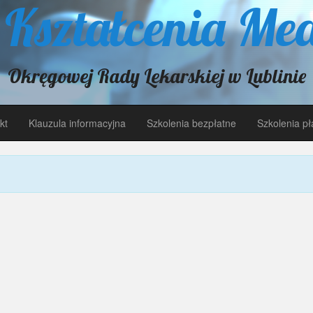
 Kształcenia Me
Okręgowej Rady Lekarskiej w Lublinie
kt
Klauzula informacyjna
Szkolenia bezpłatne
Szkolenia pł