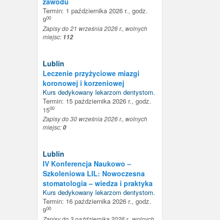
zawodu
Termin: 1 października 2026 r., godz.
00
9
Zapisy do 21 września 2026 r., wolnych
miejsc:
112
Lublin
Leczenie przyżyciowe miazgi
koronowej i korzeniowej
Kurs dedykowany
lekarzom dentystom
.
Termin: 15 października 2026 r., godz.
00
15
Zapisy do 30 września 2026 r., wolnych
miejsc:
0
Lublin
IV Konferencja Naukowo –
Szkoleniowa LIL: Nowoczesna
stomatologia – wiedza i praktyka
Kurs dedykowany
lekarzom dentystom
.
Termin: 16 października 2026 r., godz.
00
9
Zapisy do 3 października 2026 r., wolnych