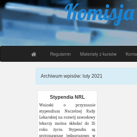
Komisja
Regulamin
Materiały z kursów
Konta
Archiwum wpisów: luty 2021
Stypendia NRL
Wnioski o przyznanie
stypendium Naczelnej Rady
Lekarskiej na rozwój zawodowy
lekarzy można składać do 35
roku życia. Stypendia są
przyznawane jednorazowo w