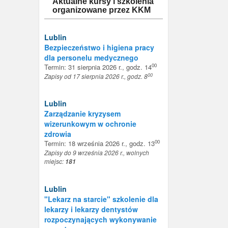
Aktualne kursy i szkolenia
organizowane przez KKM
Lublin
Bezpieczeństwo i higiena pracy
dla personelu medycznego
00
Termin: 31 sierpnia 2026 r., godz. 14
00
Zapisy od 17 sierpnia 2026 r., godz. 8
Lublin
Zarządzanie kryzysem
wizerunkowym w ochronie
zdrowia
00
Termin: 18 września 2026 r., godz. 13
Zapisy do 9 września 2026 r., wolnych
miejsc:
181
Lublin
"Lekarz na starcie" szkolenie dla
lekarzy i lekarzy dentystów
rozpoczynających wykonywanie