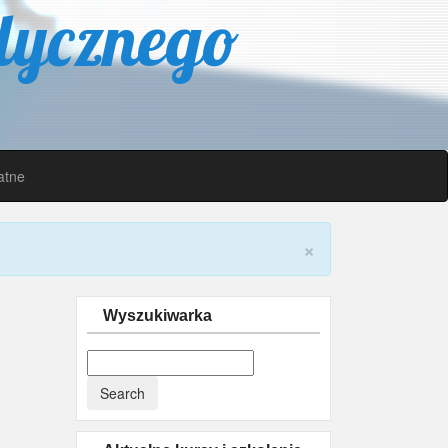
dycznego
atne
×
Wyszukiwarka