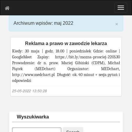
T
o
g
×
Archiwum wpisów: maj 2022
g
l
e
n
Reklama a prawo w zawodzie lekarza
a
Kiedy: 30 maja | godz. 18.00 | poniedziałek Gdzie: online |
v
GoogleMeet Zapisy: https://bit.ly/mozna-prosciej-220530
i
Prowadzenie: dr n. praw. Maciej Gibiński (CDPM), Michał
g
Piątek (MEDchart) Organizator: MEDchart,
a
http://www.medchart.pl Długość: ok. 40 minut + sesja pytań i
t
odpowiedzi
i
o
25-05-2022 13:50:28
n
Wyszukiwarka