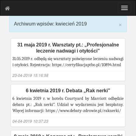
T
o
g
×
Archiwum wpisów: kwiecień 2019
g
l
e
n
31 maja 2019 r. Warsztaty pt.: „Profesjonalne
a
leczenie nadwagi i otyłości”
v
31.05.2019 r. odbędą się warsztaty poświęcone leczeniu nadwagi
i
i otyłości. Rejestracja: https://certyfikacjaptbo.pl/10894.html
g
a
23-04-2019 15:16:58
t
i
6 kwietnia 2019 r. Debata „Rak nerki”
o
6 kwietnia 2019 r. w hotelu Courtyard by Marriott odbędzie
n
debata pt.: „Rak nerki”. Udział w wydarzeniu jest bezpłatny.
Więcej informacji: https://www.debaty-zdrowie.pl/raknerki/
04-04-2019 10:37:23