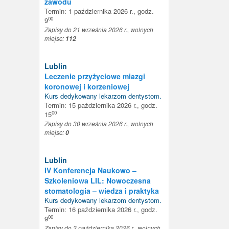
zawodu
Termin: 1 października 2026 r., godz.
00
9
Zapisy do 21 września 2026 r., wolnych
miejsc:
112
Lublin
Leczenie przyżyciowe miazgi
koronowej i korzeniowej
Kurs dedykowany
lekarzom dentystom
.
Termin: 15 października 2026 r., godz.
00
15
Zapisy do 30 września 2026 r., wolnych
miejsc:
0
Lublin
IV Konferencja Naukowo –
Szkoleniowa LIL: Nowoczesna
stomatologia – wiedza i praktyka
Kurs dedykowany
lekarzom dentystom
.
Termin: 16 października 2026 r., godz.
00
9
Zapisy do 3 października 2026 r., wolnych