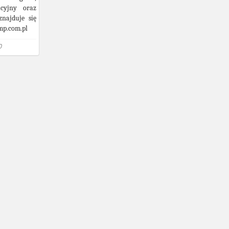
acyjny oraz
znajduje się
mp.com.pl
0