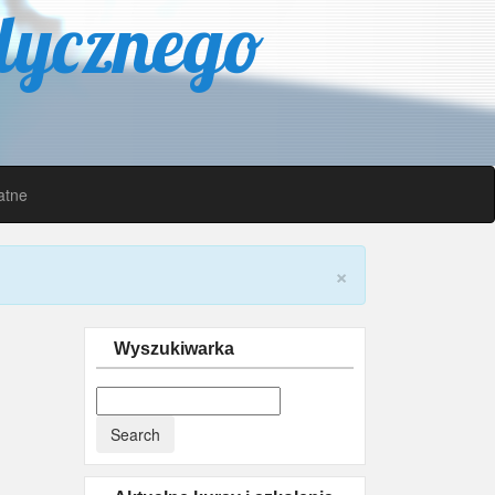
dycznego
atne
×
Wyszukiwarka