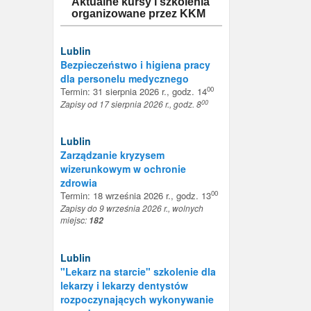
Aktualne kursy i szkolenia
organizowane przez KKM
Lublin
Bezpieczeństwo i higiena pracy
dla personelu medycznego
00
Termin: 31 sierpnia 2026 r., godz. 14
00
Zapisy od 17 sierpnia 2026 r., godz. 8
Lublin
Zarządzanie kryzysem
wizerunkowym w ochronie
zdrowia
00
Termin: 18 września 2026 r., godz. 13
Zapisy do 9 września 2026 r., wolnych
miejsc:
182
Lublin
"Lekarz na starcie" szkolenie dla
lekarzy i lekarzy dentystów
rozpoczynających wykonywanie