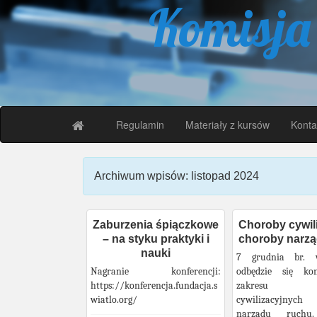
Komisja
Regulamin
Materiały z kursów
Konta
Archiwum wpisów: listopad 2024
Zaburzenia śpiączkowe
Choroby cywili
– na styku praktyki i
choroby narzą
nauki
7 grudnia br. 
Nagranie konferencji:
odbędzie się kon
https://konferencja.fundacja.s
zakresu 
wiatlo.org/
cywilizacyjnyc
narządu ruchu.