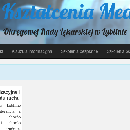
 Kształcenia Me
Okręgowej Rady Lekarskiej w Lublinie
kt
Klauzula informacyjna
Szkolenia bezpłatne
Szkolenia pł
zacyjne i
du ruchu
w Lublinie
ferencja z
chorób
h i chorób
 Program,