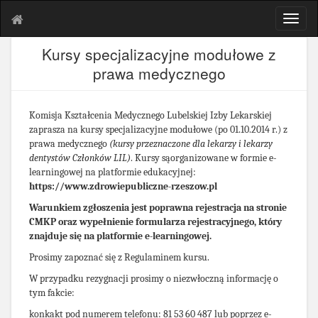
T
o
g
Kursy specjalizacyjne modułowe z
g
prawa medycznego
l
e
n
Komisja Kształcenia Medycznego Lubelskiej Izby Lekarskiej
a
zaprasza na kursy specjalizacyjne modułowe (po 01.10.2014 r.) z
v
prawa medycznego
(kursy przeznaczone dla lekarzy i lekarzy
i
dentystów Członków LIL)
. Kursy sąorganizowane w formie e-
g
learningowej na platformie edukacyjnej:
a
https://www.zdrowiepubliczne-rzeszow.pl
t
i
Warunkiem zgłoszenia jest poprawna rejestracja na stronie
o
CMKP oraz wypełnienie formularza rejestracyjnego, który
n
znajduje się na platformie e-learningowej.
Prosimy zapoznać się z Regulaminem kursu.
W przypadku rezygnacji prosimy o niezwłoczną informację o
tym fakcie:
konkakt pod numerem telefonu: 81 53 60 487 lub poprzez e-