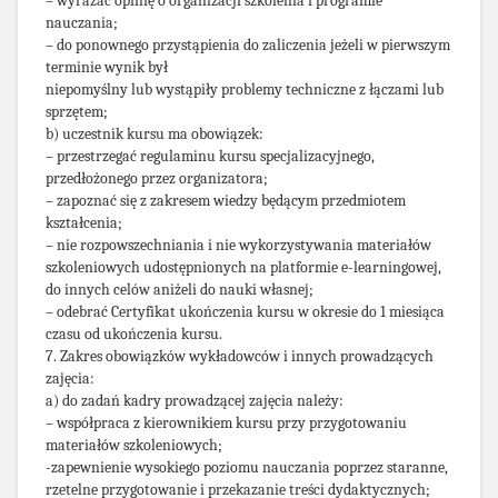
– wyrażać opinię o organizacji szkolenia i programie
nauczania;
– do ponownego przystąpienia do zaliczenia jeżeli w pierwszym
terminie wynik był
niepomyślny lub wystąpiły problemy techniczne z łączami lub
sprzętem;
b) uczestnik kursu ma obowiązek:
– przestrzegać regulaminu kursu specjalizacyjnego,
przedłożonego przez organizatora;
– zapoznać się z zakresem wiedzy będącym przedmiotem
kształcenia;
– nie rozpowszechniania i nie wykorzystywania materiałów
szkoleniowych udostępnionych na platformie e-learningowej,
do innych celów aniżeli do nauki własnej;
– odebrać Certyfikat ukończenia kursu w okresie do 1 miesiąca
czasu od ukończenia kursu.
7. Zakres obowiązków wykładowców i innych prowadzących
zajęcia:
a) do zadań kadry prowadzącej zajęcia należy:
– współpraca z kierownikiem kursu przy przygotowaniu
materiałów szkoleniowych;
-zapewnienie wysokiego poziomu nauczania poprzez staranne,
rzetelne przygotowanie i przekazanie treści dydaktycznych;