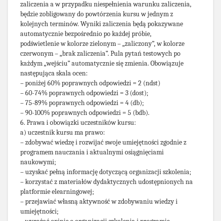
zaliczenia a w przypadku niespełnienia warunku zaliczenia,
będzie zobligowany do powtórzenia kursu w jednym z
kolejnych terminów. Wyniki zaliczenia będą pokazywane
automatycznie bezpośrednio po każdej próbie,
podświetlenie w kolorze zielonym – „zaliczony”, w kolorze
czerwonym – „brak zaliczenia”. Pula pytań testowych po
każdym „wejściu” automatycznie się zmienia. Obowiązuje
następująca skala ocen:
– poniżej 60% poprawnych odpowiedzi = 2 (ndst)
– 60-74% poprawnych odpowiedzi = 3 (dost);
– 75-89% poprawnych odpowiedzi = 4 (db);
– 90-100% poprawnych odpowiedzi = 5 (bdb).
6. Prawa i obowiązki uczestników kursu:
a) uczestnik kursu ma prawo:
– zdobywać wiedzę i rozwijać swoje umiejętności zgodnie z
programem nauczania i aktualnymi osiągnięciami
naukowymi;
– uzyskać pełną informację dotyczącą organizacji szkolenia;
– korzystać z materiałów dydaktycznych udostępnionych na
platformie elearningowej;
– przejawiać własną aktywność w zdobywaniu wiedzy i
umiejętności;