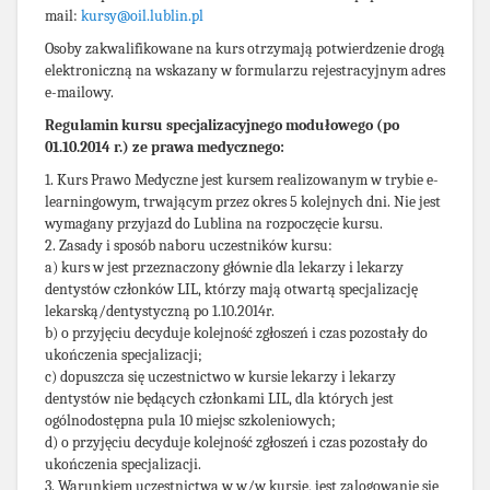
mail:
kursy@oil.lublin.pl
Osoby zakwalifikowane na kurs otrzymają potwierdzenie drogą
elektroniczną na wskazany w formularzu rejestracyjnym adres
e-mailowy.
Regulamin kursu specjalizacyjnego modułowego (po
01.10.2014 r.) ze prawa medycznego:
1. Kurs Prawo Medyczne jest kursem realizowanym w trybie e-
learningowym, trwającym przez okres 5 kolejnych dni. Nie jest
wymagany przyjazd do Lublina na rozpoczęcie kursu.
2. Zasady i sposób naboru uczestników kursu:
a) kurs w jest przeznaczony głównie dla lekarzy i lekarzy
dentystów członków LIL, którzy mają otwartą specjalizację
lekarską/dentystyczną po 1.10.2014r.
b) o przyjęciu decyduje kolejność zgłoszeń i czas pozostały do
ukończenia specjalizacji;
c) dopuszcza się uczestnictwo w kursie lekarzy i lekarzy
dentystów nie będących członkami LIL, dla których jest
ogólnodostępna pula 10 miejsc szkoleniowych;
d) o przyjęciu decyduje kolejność zgłoszeń i czas pozostały do
ukończenia specjalizacji.
3. Warunkiem uczestnictwa w w/w kursie, jest zalogowanie się