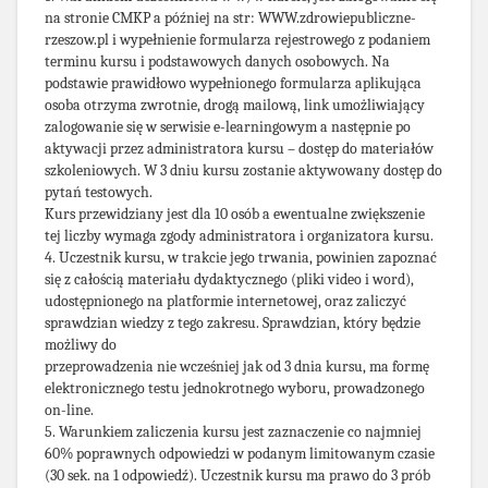
na stronie CMKP a później na str: WWW.zdrowiepubliczne-
rzeszow.pl i wypełnienie formularza rejestrowego z podaniem
terminu kursu i podstawowych danych osobowych. Na
podstawie prawidłowo wypełnionego formularza aplikująca
osoba otrzyma zwrotnie, drogą mailową, link umożliwiający
zalogowanie się w serwisie e-learningowym a następnie po
aktywacji przez administratora kursu – dostęp do materiałów
szkoleniowych. W 3 dniu kursu zostanie aktywowany dostęp do
pytań testowych.
Kurs przewidziany jest dla 10 osób a ewentualne zwiększenie
tej liczby wymaga zgody administratora i organizatora kursu.
4. Uczestnik kursu, w trakcie jego trwania, powinien zapoznać
się z całością materiału dydaktycznego (pliki video i word),
udostępnionego na platformie internetowej, oraz zaliczyć
sprawdzian wiedzy z tego zakresu. Sprawdzian, który będzie
możliwy do
przeprowadzenia nie wcześniej jak od 3 dnia kursu, ma formę
elektronicznego testu jednokrotnego wyboru, prowadzonego
on-line.
5. Warunkiem zaliczenia kursu jest zaznaczenie co najmniej
60% poprawnych odpowiedzi w podanym limitowanym czasie
(30 sek. na 1 odpowiedź). Uczestnik kursu ma prawo do 3 prób