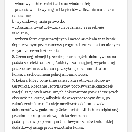
– właściwy dobór treści i zakresu wiadomości;
– przedstawienie wymagań i kryteriów zaliczenia materiału
nauczania;
b) wykładowcy maja prawo do:
– zgłaszania uwag dotyczących organizacji i przebiegu
szkolenia;
– wyboru form organizacyjnych i metod szkolenia w zakresie
dopuszczonym przez ramowy program kształcenia i ustalonych
z rganizatorem kształcenia.
8. Ocena organizacji i przebiegu kursu będzie dokonywana na
podstawie elektronicznej Ankiety ewaluacyjnej, wypełnianej
przez uczestników kursu i przesyłanej do administratora
kursu, z zachowaniem pełnej anonimowości.
9. Lekarz, który pomyślnie zaliczy kurs otrzyma stosowny
Certyfikat. Rozdanie Certyfikatów, podpisywanie książeczek
specjalizacyjnych oraz innych dokumentów poświadczających
obecność na kursie, odbędzie się w wyznaczonym dniu, po
zakończeniu kursu. Istnieje możliwość odebrania w/w
dokumentów w godz. pracy Sekretariatu LIL lub ich odpłatnego
przesłania drogą pocztową lub kurierem, na
podany adres, po pisemnym (mailowym) zamówieniu takiej
dodatkowej usługi przez uczestnika kursu.